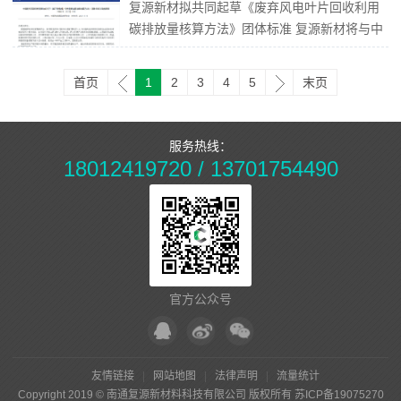
复源新材拟共同起草《废弃风电叶片回收利用
得由莱茵技术监督服务（广东）有限公司（以
碳排放量核算方法》团体标准 复源新材将与中
下简称 “TÜV”）颁发的ISO 14067产品碳足迹
科院山西煤化所、再生资源联盟等单位共同起
核查声明证...
草《废弃风电叶片回收利用碳排放量核算方
首页
1
2
3
4
5
末页
法》团体标准，该标准已由中国再生资源回收
利用协会于2022年12月12日立项。 ...
服务热线：
18012419720 / 13701754490
官方公众号
友情链接
网站地图
法律声明
流量统计
Copyright 2019 © 南通复源新材料科技有限公司 版权所有
苏ICP备19075270